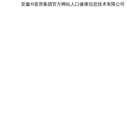
安徽J9直营集团官方网站人口健康信息技术有限公司