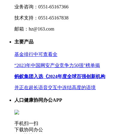
业务咨询：0551-65167366
技术支持：0551-65167838
邮箱：hz@163.com
主要产品
基金排行中可查看全
“2023年中国网安产业竞争力50强”榜单揭
蚂蚁集团入选《2024年度全球百强创新机构
并正在超长语音交互中连结高度的语境
人口健康协同办公APP
手机扫一扫
下载协同办公