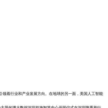
，引领着行业和产业发展方向。在地球的另一面，美国人工智能
为主题的博大数据深圳前海智算中心开园仪式在深圳隆重举行。