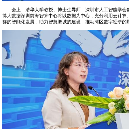
会上，清华大学教授、博士生导师，深圳市人工智能学会副理
博大数据深圳前海智算中心将以数据为中心，充分利用云计算
群的智能化发展，助力智慧鹏城的建设，推动湾区数字经济的