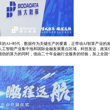
AI+时代，数据作为关键生产的要素，正带动AI智算产业的
人工智能产业集中地和国际金融发展重点区域，科技发达，政策
强劲的算力的同时，借由二十年金融行业服务的经验，加上全国