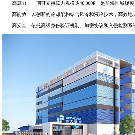
高算力：一期可支持算力规模达40,000P，是前海区域规
高能效：以创新的冷却架构结合风冷和液冷技术，高效地支
高安全：依托高级身份验证机制、加密协议和入侵检测系统