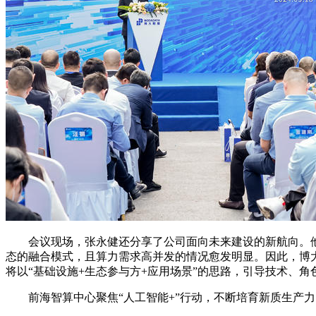
会议现场，张永健还分享了公司面向未来建设的新航向。他
态的融合模式，且算力需求高并发的情况愈发明显。因此，博大
将以“基础设施+生态参与方+应用场景”的思路，引导技术、
前海智算中心聚焦“人工智能+”行动，不断培育新质生产力，