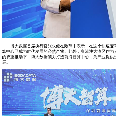
博大数据首席执行官张永健在致辞中表示，在这个快速变革的
算中心已成为时代发展的必然产物。此外，粤港澳大湾区作为
的双重推动下，博大数据倾力打造前海智算中心，为产业提供
展。