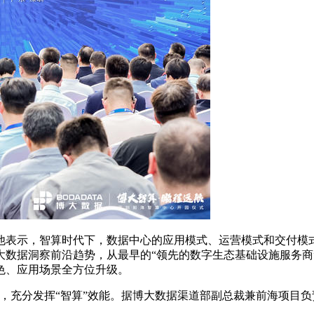
表示，智算时代下，数据中心的应用模式、运营模式和交付模式
数据洞察前沿趋势，从最早的“领先的数字生态基础设施服务商”
角色、应用场景全方位升级。
充分发挥“智算”效能。据博大数据渠道部副总裁兼前海项目负责