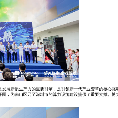
发展新质生产力的重要引擎，是引领新一代产业变革的核心驱动
开园，为南山区乃至深圳市的算力设施建设提供了重要支撑。博