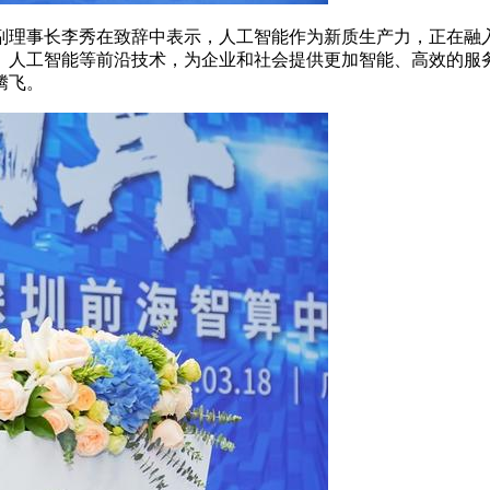
事长李秀在致辞中表示，人工智能作为新质生产力，正在融入人
、人工智能等前沿技术，为企业和社会提供更加智能、高效的服
腾飞。