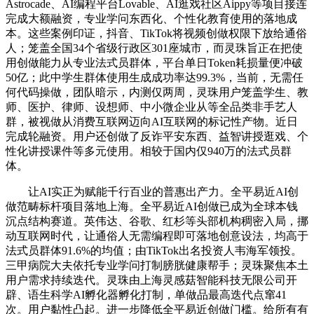
Astrocade、AI编程平台Lovable、AI逛戏社区Aippy等项目接连
完成大额融资，专业学问东西化、个性化教育使用的落地成
本。这些案例印证，抖音、TikTok将视频创做权限下放给通俗
人；笼盖全国34个省级行政区301座城市，而灵珠旨正在把使
用创做能力从专业法式员群体，平台单日Token耗损量便冲破
50亿；此中学生群体使用生成成功率达99.3%，当前，无需任
何代码操做，团队暗示，内测仅两周，灵珠用户笼盖学生、教
师、医护、律师、设想师、中小微企业从等全品类非手艺人
群，被视做从消费互联网迈向AI互联网的标记性产物。近日
完成轮融资。用户还创做了反诈平安东西、益智讲授逛戏、个
性化讲授课件等多元使用。相较于国内仅940万的法式员群
体。
让AI实正为赋能千行百业的普惠出产力。全平易近AI创
做范畴标杆项目落地上海。全平易近AI创做已成为全球本钱
沉点结构赛道。英伟达、谷歌、红杉等头部机构稠密入局，挪
动互联网时代，让通俗人无需编程即可落地创意设法，均高于
法式员群体91.6%的均值；由TikTok出名投资人韦海军领投。
三甲病院大夫依托专业学问打制膀胱健康帮手；灵珠聚焦本土
用户需求持续迭代。灵珠由上海灵感菇智能科技无限公司开
辟、语生科学AI孵化器孵化打制，单做品最高迭代点窜41
次。用户黏性凸起。进一步降低全平易近创做门槛。给所有有