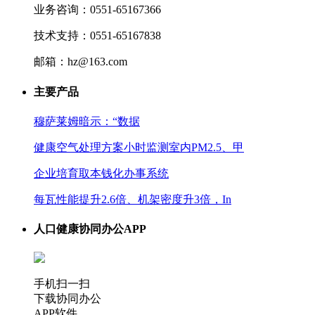
业务咨询：0551-65167366
技术支持：0551-65167838
邮箱：hz@163.com
主要产品
穆萨莱姆暗示：“数据
健康空气处理方案小时监测室内PM2.5、甲
企业培育取本钱化办事系统
每瓦性能提升2.6倍、机架密度升3倍，In
人口健康协同办公APP
手机扫一扫
下载协同办公
APP软件