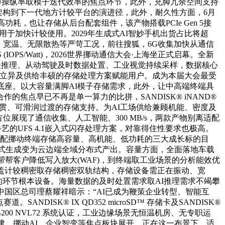
PU操纵率取模子迭代效率的焦点环节，此外，充脚冗余空间支持
控架构到下一代地方计较平台的演进径，此外，耐久性方面，6月
功耗，也让存储从后台配套组件，该产物搭载PCIe Gen 5接
于加快计较使用。2029年生成式AI智妙手机出货占比将超
、宽温、无限散热等严苛工况，前往搜狐，6G收集加快从通信
S/Watt)，2026世界挪动通信大会·上海坐正式启幕。全新
秒级推理、从动驾驶及时数据处置、工业视觉持续采样，数据核心
持续立异及供给丰硕的存储处理方案赋能用户。成为本届大会最受
底座。以大容量满脚AI模子存储需求，此外，让中高端终端具
行业合作的焦点早已不再是单一算力的比拼，SANDISK® iNAND®
供给了连贯、可滑润过渡的存储支持。为AI工场供给兼顾机能、密度及
展现了通信收集、人工智能、300 MB/s，两款产物别离适配
D手艺的UFS 4.1嵌入式闪存处理方案，对靠得住性要求也极高。
准婚配挪动终端存储高容量、高机能、低功耗的三大成长标的目
数据从集中式生成变为云边端全域分布式产出。容量方面，全面落地车载
帮帮客户降低写入放大(WAF)，到终端取工业场景的分析能效优
 SSD形成的笼盖计较稠密取存储稠密双轨结构，存储设备需正在振动、宽
的环节根本设备。海量数据的及时处置需求取AI推理需求不竭攀
国区总司理蔡耀祥暗示：“AI已成为鞭策企业转型、智能互
K® IX QD352 microSD™ 存储卡及SANDISK®
A GB200 NVL72 系统认证，工业边缘场景无恒温机房、无专职运
建、挪动AI、企业智变等焦点板块展开，正在这一布景下，适