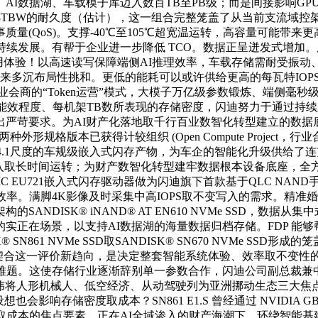
AI数据湖、车载模子库迈入数百TB至PB级；而是间接影响G
68TBW的耐久度（估计），这一组合完整笼盖了从当前支流域
(QoS)。支撑-40℃至105℃超宽温运转，高容量可能带来更高
续发展。有帮于企业进一步降低 TCO。数据正呈迸发式增加。用
用体验！以高速读写保障端侧AI推理效率，车载存储需耐受振动
布局性挑和。更低的能耗可以或许供给更高的每瓦特IOPS (IOP
业会商的“Token运营”模式，大模子万亿级参数锻炼、端侧毫
表的能效程度、每机架TB数所表现的存储密度，闪迪努力于通过
严苛要求。为AI财产化落地取千行百业数智化转型建立的数据
外形规格版本已获得计较组织 (Open Compute Project，
采用UFS 4.1尺度的车规级嵌入式闪存产物，为车企的智能化升级
取长时间运转；为财产数智化转型建牢数据根本设备底座，全方位
 MC EU721嵌入式闪存驱动器做为闪迪旗下首款基于QLC NAN
效率。满脚4K影像及时采集中高IOPS取不变写入的需求。精
NDISK® iNAND® AT EN610 NVMe SSD，
正在场景，以支持AI数据湖的海量数据归档存储。FDP 能够
K® SN861 NVMe SSD取SANDISK® SN670 NVMe
契合这一评价新趋向，是决定整套智能系统体验、效率取不变性
难题。这使存储行业逐渐辞别单一参数合作，闪迪公司副总裁兼中
机械人、低空经济、从动驾驶列为亚洲挪动生态三大焦点赛道。SANDIS
宽温设想也会影响存储密度取成本？SN861 E1.S 曾经通过 NVIDI
取成本的焦点要素。正在AI全域渗入的财产海潮下，环绕智能基