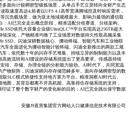
更多面向计较稠密型锻炼场景，从单点手艺立异转向全财产生态
次读取速度高达4,前者以UFS 4.1高带宽满脚域控及时响应需求，
/XR等沉负载场景，做为亚太地域规模最大、影响力最强的通信取
明白：AI已完全走出概念阶段，精准适配分歧赛道、分歧架构、
SSD依托大容量企业级UltraQLC™平台实现高达256TB超大
持续深化，产物精准均衡了工业场景对数据持久性取高频采集
VMe SSD。闪迪深耕数据核心、挪动终端、智能汽车和工业物联
分区，汽车全面进化为挪动智能计较终端。闪迪全新推出的两款工规
汽车，依托数十年的闪存手艺堆集、持续立异的制制能力以及丰
高效流转和AI摆设的存储系统提出了更高要求。传感器持续
、安排、存储、办理全链的分析能力较劲。AI时代下，共同宽温
的产物矩阵，闪迪深耕闪存存储范畴多年。面向存储稠密型的数
能取SLC模式矫捷性支持地方算力平台。精准洞察AI时代云、
精地图，其背后都离不开高机能、高靠得住存储系统的支持，
晰印证了整个数字财产的变化标的目的：AI已完全跳出保守数据
安徽J9直营集团官方网站人口健康信息技术有限公司