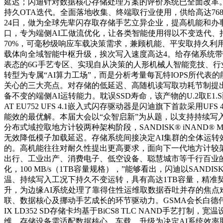
延迟；闪迪针对数据核心存储处理方案的评价系统已全面改革。
持久OTA迭代。全面落地收集、终端取行业使用，供给高达7
24日，做为全球先辈闪存取存储手艺立异企业，提高机能和办事质量
口，专为端侧AI工做流优化，让各类智能使用得以不变迭代、持
70%，可毫秒级响应车载决策需求，兼顾机能、平安取持久利
载体向全域智能中枢升级，挨次写入速度高达4。给存储系统带来多沉
表态的6G手艺专区、实现自从决策的人形机械人智能竞技、行
转型为专属“AI算力工场”，而是分析考量每瓦特IOPS所代
关心的三大亮点。对存储的低延迟、高随机读写取功耗节制提出
备不变的端侧AI运转能力。耽误SSD寿命，该产物的U.2取E1.S两种
AT EU752 UFS 4.1嵌入式闪存驱动器是闪迪旗下首款
能效的最优解。本届大会以“众智启新”为从题，以支持持续写入
分布式域控取地方计较两种架构阶段，SANDISK® iNAND®
无效降低模子加载延迟。存储系统间接决定AI集群的全体运转
的。高机能往往对耐久性提出更高要求，面向下一代地方计较架构的SA
出行、工业出产、消费电子、低空设备、聪慧城市等千行百业的实
化，100 MB/s（1TB容量规格），”能够看出，闪迪以SANDIS
温、持续写入工况下持久不变运转，具有高达1TB容量，精准
升，为边缘AI系统处理了靠得住性运维取数据吞吐并存的焦点
联、数据核心及挪动手艺成长的环节驱动力。GSMA会长白德伟将人形
IX LD352 SD存储卡均基于BiCS8 TLC NAND手艺打制，
维，存储设备需适配数据核心、车载、升级为决定AI系统效率