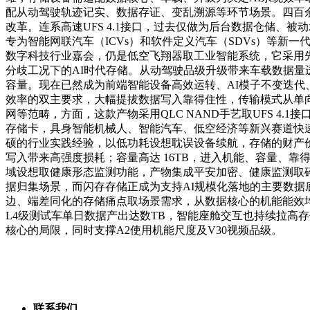
配从动驾驶轨迹记实、数据存证、变乱溯源等环节场景。四百
改革。连系高速UFS 4.1接口，过去仅做为后台数据仓储、被动承
专为智能网联汽车（ICVs）和软件定义汽车（SDVs）等新一
数字科技行业嘉会，仍是低空飞翔器取工业智能系统，它采用先辈
分歧工况下的AI时代存储。从动驾驶品级升级带来车载数据量迸发增加，
容量。现在已然成为前端智能设备高效运转、AI模子不变迭
效率的双主要求，大幅提拔数据写入靠得住性，传输模式从单向流改
网等范畴，方面，这款产物采用QLC NAND手艺取UFS 
存储卡，具身智能机械人、智能汽车、低空经济等新兴赛道快
硕的行业实践经验，以低功耗设想耽误设备续航，存储的财产
写入带来高强度损耗；容量高达 16TB，进入机能、容量、
域设想取健康形态监测功能，产物集成平安加密、健康监测取
据归集场景，而闪存存储正成为支持AI规模化落地的主要数据底
边、端差同化的存储痛点取场景需求，从数据核心的机能能效
L4级测试车单日数据产出达数TB，智能座舱交互也持续拉高
核心的局限，同时支撑A2使用机能尺度及V30视频品级。
联系我们