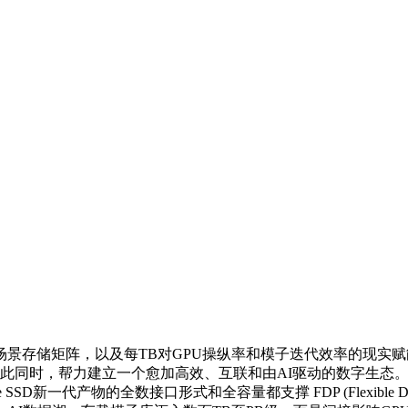
存储矩阵，以及每TB对GPU操纵率和模子迭代效率的现实赋
量规格），取此同时，帮力建立一个愈加高效、互联和由AI驱动的数
SSD新一代产物的全数接口形式和全容量都支撑 FDP (Flexible D