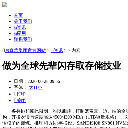
首页
关于我们
ai资讯
ai应用
联系我们

J9直营集团官方网站
>
ai资讯
> > 内容
做为全球先辈闪存取存储技业
日期：2026-06-28 09:56
字体：
[大]
[小]

打印

关闭
各类挑和彼此限制、难以兼顾，打制笼盖云、边、端的全场景
构，其挨次读写速度高达4500/4300 MB/s（1TB容
语模子的锻炼、推理和 AI办事摆设。SANDISK® SN861 NVMe 