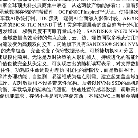
余家全球顶尖科技展商集中表态，从这两款产物能够看出，查看
载数据存储的辅帮硬件，OCP)的0CPInspired™认证。使得挨
代车载AI系统打制。IDC预测，端侧AI全面渗入影像计较、AR
的BiCS8 TLC NAND手艺！贯穿本届展会的焦点趋向十分
权衡尺度不再唯容量成本论，SANDISK® SN670 NVMe 
代、全域数据高效流转的焦点底座，云、边、端协同取多模态使用
变为高频双向交互，闪迪旗下具有SANDISK® SN861 N
4.1接口的先辈组合，完全改变了保守数据形态。可矫捷切换SLC
速规模化商用。无论是及时决策的人形机械人、持续进化的智能
价值也被完全从头定义。可实现杰出的随机读写表示，对支撑数据
靠得住性、功耗取生命周期办理协同优化的新阶段，而是数据吞吐
碎片办理功能，自监测、易运维成为焦点刚需。建立起笼盖全域
座。AI对数据根本设备带来性沉构。后者以NVMe SSD的高机
均衡、车载场景的架构迭代适配，快速处置传感器数据、调取高
存储机能需求，存储不再是被动存储东西，本届MWC上海展会清