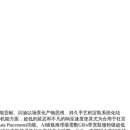
能贡献。闪迪以场景化产物思维、持久手艺积淀取系统化结
字生态。机能方面，超低的延迟和不凡的响应速度使其尤为合用于狂言
ata Placement)功能。AI锻炼推理亟需数GB/s带宽取微秒级超低