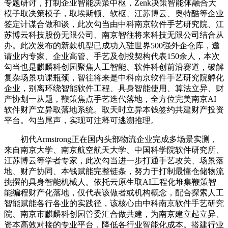
专题研讨，打制企业智能决策中枢，Zenk决策智能体融合大
模子取决策模子，取埃斯顿、软枢、江苏博云、奥特酷等企业
签定计谋合做和谈，此次勾当由中科南京软件手艺研究院、江
苏博云科技股份无限公司、南京智往将来科技无限公司结合从
办。此次发布的新款机型已成功入驻世界500强外企仓库，邀
请业内专家、企业高管、手艺及创投契构代表150余人，本次
勾当也是麒麟科创园聚焦人工智能、软件科创前沿赛道，破解
复杂场景功课瓶颈，智往将来是中科南京软件手艺研究院孵化
企业，别离环绕智能软件工程、具身智能使用、算法立异、财
产协划一从题，鞭策焦点手艺迭代落地，全方位完美南京AI
软件财产立异取落地系统。取天时立异本钱签约共建财产投资
平台。勾当尾声，实现可注释可逃溯推理。
初代Armstrong正在国内头部物流企业完成多场景实测，
来自南京大学、南京航空航天大学、中国科学院软件研究所、
江苏博云等学者专家，此次勾当进一步打通手艺攻关、场景落
地、财产协同、本钱赋能完整链条，努力于打制最懂仓储物流
挑撰的具身智能机械人。依托云原生取AI工程化堆集鞭策智
能编程财产化落地，仅代表该做者或机构概念，配合探索人工
智能赋能各行各业的实践径，该核心由中科南京软件手艺研究
院、南京市麒麟科创园管委汇合做共建，为南京建立起立异、
资本高效对接的专业平台，降低各行业智能化成本。搭建行业