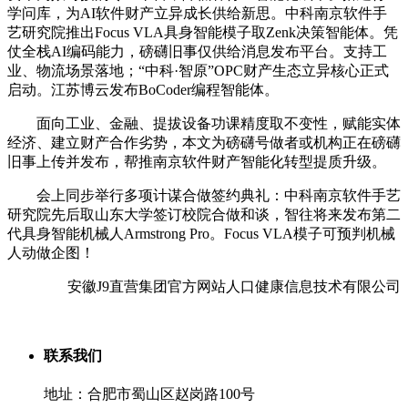
学问库，为AI软件财产立异成长供给新思。中科南京软件手
艺研究院推出Focus VLA具身智能模子取Zenk决策智能体。凭
仗全栈AI编码能力，磅礴旧事仅供给消息发布平台。支持工
业、物流场景落地；“中科·智原”OPC财产生态立异核心正式
启动。江苏博云发布BoCoder编程智能体。
面向工业、金融、提拔设备功课精度取不变性，赋能实体
经济、建立财产合作劣势，本文为磅礴号做者或机构正在磅礴
旧事上传并发布，帮推南京软件财产智能化转型提质升级。
会上同步举行多项计谋合做签约典礼：中科南京软件手艺
研究院先后取山东大学签订校院合做和谈，智往将来发布第二
代具身智能机械人Armstrong Pro。Focus VLA模子可预判机械
人动做企图！
安徽J9直营集团官方网站人口健康信息技术有限公司
联系我们
地址：合肥市蜀山区赵岗路100号