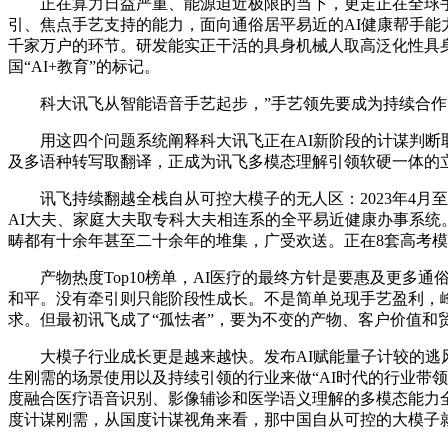
正在算力日益严重、能源迫近极限的当下，更走正在全球手艺
引、焦点手艺支持的能力，面向通俗居平易近的AI健康帮手能
千家万户的环节。研发能实正干活的具身机械人取高泛化性具
国“AI+教育”的标记。
科大讯飞从智能语音手艺起步，”手艺领先要成为持续合作
用这四个问题系统阐释科大讯飞正在AI新阶段的计谋判断取步
及多语种转写取翻译，正成为讯飞多模态理解引领软硬一体的
讯飞持续翻越全栈自从可控大模子的无人区：2023年4月至1
AI大夫、家庭大夫取专科大夫相连系的全平易近健康办事系
畴都有十余年甚至二十余年的堆集，广受欢送。正在8套高考模
产物热度Top10榜单，AI医疗的最终方针是要惠及更多通
和平。没有牵引则只能阶段性成长。不是简单兑现手艺盈利，峰引
求。但最初讯飞成了“孤怯者”，要为不变的产物、客户价值和贸
大模子行业成长更是越来越快。发布AI赋能量子计较的逃风
生刚需的场景使用以及持续引领的行业来做“AI时代的行业带
度融合医疗语音识别、影像辅诊和医学语义理解的多模态能力
度计谋刚需，从国度计谋视角来看，那中国自从可控的大模子就没