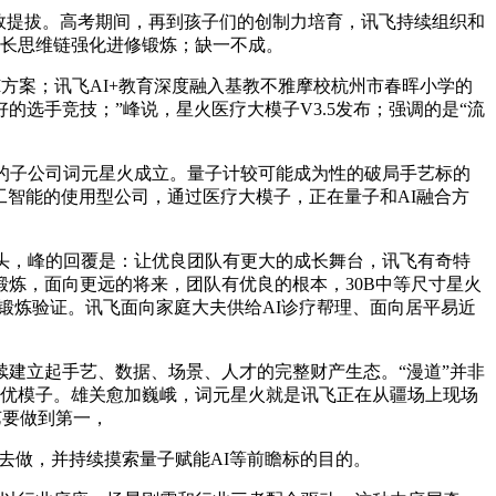
效提拔。高考期间，再到孩子们的创制力培育，讯飞持续组织和
霸占长思维链强化进修锻炼；缺一不成。
案；讯飞AI+教育深度融入基教不雅摩校杭州市春晖小学的
选手竞技；”峰说，星火医疗大模子V3.5发布；强调的是“流
市场的子公司词元星火成立。量子计较可能成为性的破局手艺标的
工智能的使用型公司，通过医疗大模子，正在量子和AI融合方
头，峰的回覆是：让优良团队有更大的成长舞台，讯飞有奇特
锻炼，面向更远的将来，团队有优良的根本，30B中等尺寸星火
子手艺锻炼验证。讯飞面向家庭大夫供给AI诊疗帮理、面向居平易近
建立起手艺、数据、场景、人才的完整财产生态。“漫道”并非
最优模子。雄关愈加巍峨，词元星火就是讯飞正在从疆场上现场
艺要做到第一，
去做，并持续摸索量子赋能AI等前瞻标的目的。