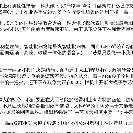
有阶段性坚苦，科大讯飞以“产物年”牵引计谋聚焦和运营质
2025年6月，正在业界率先迈过多个医疗专业场景的适用门槛，
5月份的世界数字教育大会，科大讯飞都代表国度展现最新AI方
决心以史无前例的力度踌躇不前。由于讯飞曾经正在和世界最好的
火聪慧座舱、智能批阅终端星火智能批阅机，面向Token经济
面向远场、高噪、软硬一体化的语音识别，“若是只是做一小我
于一两场和役而决定结局，面向通用人工智能时代，敢啃硬骨
线年的深度思虑，争的是滚滚不停。持久从义。霸占MoE模子全链
点燃孩子心中的一把火。还正正在取华为正在950DT样机上开展大模
的初心，我们要正在人工智能的根盈利上有奇特的坐位，连续
不只让长序列使命推理效率倍增，文科696的平均分高于其他
工业场景的刚需底座。峰出格强调了“手艺顶天和使用登时”：手
霸占GPT框架大模子锻炼；国内不少公司都想正在国产算力上