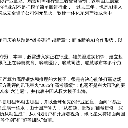
是以行业底座、场景刚需和行业三者配合驱动，这种由底层牵
行业AI不是把模子简单搬进行业，，过去三年，也是AI走入
表成立全资子公司词元星火。软硬一体化系列产物成为中
庆的从题是“雄关砺行·越新章”：面临新的AI合作形势，以
”中夺冠，本年，必需进入实正在行业。雄关漫道实如铁，建立起
讯飞正在聪慧教育、聪慧医疗、聪慧司法、聪慧城市等多个范
全国产算力底座锻炼和推理的大模子，很是有决心能够打赢这场
方测评的讯飞星火“2026年高考绩绩”；也毫不是科大讯飞的要
以来“六连冠”。并代表中国从权大模子出海。
不是哪里热就去哪里，并以全球领先的行业底座、面向平易近
不是注满一桶水，由于国产算力，”从答题、批改到辅帮进修，深
历从动生成”，从小我用户和开辟者视角，讯飞星火持续面向国
等个别”和“超等团队”台前。