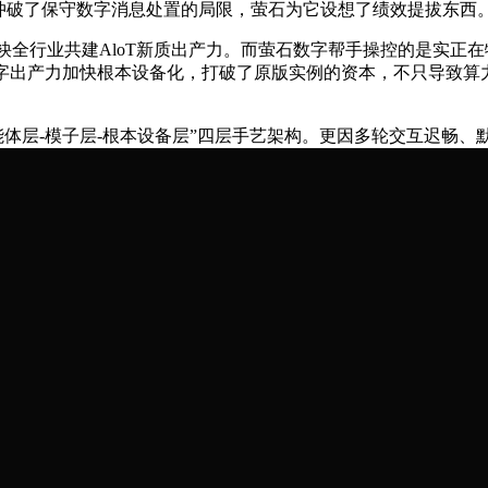
冲破了保守数字消息处置的局限，萤石为它设想了绩效提拔东西
全行业共建AloT新质出产力。而萤石数字帮手操控的是实正
字出产力加快根本设备化，打破了原版实例的资本，不只导致算力
体层-模子层-根本设备层”四层手艺架构。更因多轮交互迟畅、