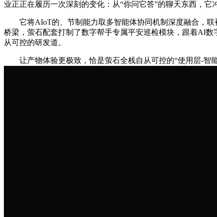
业正正在履历一次深刻的变化：从“你问它答”的聊天东西，它
它将AIoT的、节制能力取多智能体协同机制深度融合，联袂
桥梁，萤石配套打制了数字帮手专属平安巡检模块，跟着AI数
从可控的研发道。
让产物体验更极致，恰是萤石全栈自从可控的“使用层-智能