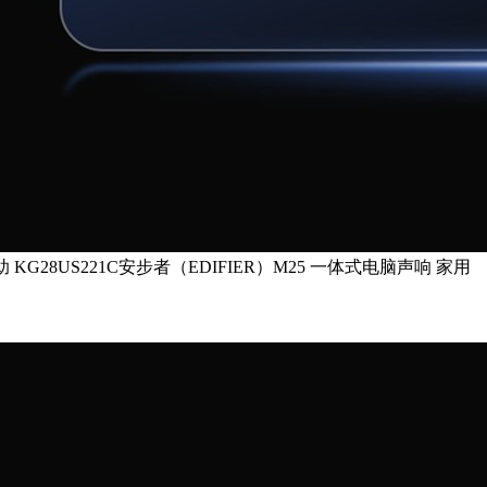
28US221C安步者（EDIFIER）M25 一体式电脑声响 家用