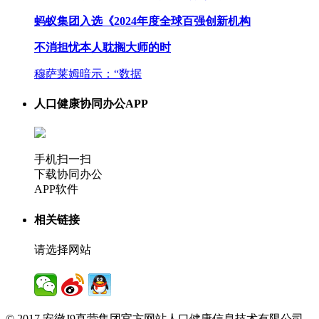
蚂蚁集团入选《2024年度全球百强创新机构
不消担忧本人耽搁大师的时
穆萨莱姆暗示：“数据
人口健康协同办公APP
手机扫一扫
下载协同办公
APP软件
相关链接
请选择网站
© 2017 安徽J9直营集团官方网站人口健康信息技术有限公司