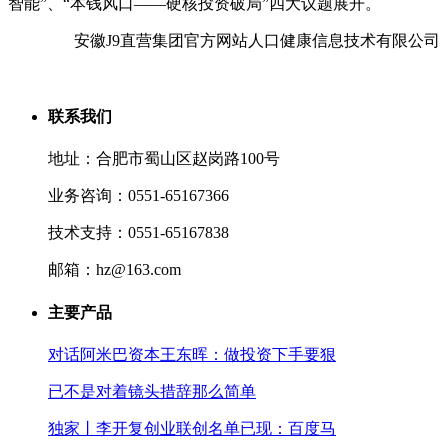
智能”、“本钱风口——硬核投资破局”四大议题展开。
安徽J9直营集团官方网站人口健康信息技术有限公司
联系我们
地址：合肥市蜀山区赵岗路100号
业务咨询：0551-65167366
技术支持：0551-65167838
邮箱：hz@163.com
主要产品
对话阿米巴资本王东晖：做投资下手要狠
已不是对着镜头措辞那么简单
独家丨李开复创业联创名单已现：百度马