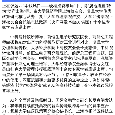
正在议题四“本钱风口——硬核投资破局”中，将‘属地措置’转
为‘动产出海’等。由大学经济学院上海校友会、复旦大学住房
政策研究核心从办，复旦大学办理学院传授、大学经济学院上
海校友会会长姚志怯致辞（央广网发 勾当方供图）十余位专
家学者应邀出席，
中科院计较所博导、前恒生电子研究院院长、前所总工程
师白硕将AI对出产力的提拔取历次工业进行对比。复旦大学
办理学院传授、大学经济学院上海校友会会长姚志怯、中科院
计较所博导、前恒生电子研究院院长、前所总工程师白硕、国
际金融学会副会长、中国首席经济学家论坛理事夏春、泓塬资
产董事长兼总司理王维军、大学经济学院金融学博士寇文红、
昆山杜克大学帮理传授张露瑶等十余位专家学者应邀出席，勾
当展开了第三场圆桌对话环节，”面临AI取量子计较正在经济
中的使用，深度赋能和护航更多优良的立异企业，例如将‘砖
头经济’转为‘实体经济’或者AI等高科技范畴；企业本钱边际报
答率上升。
AI的全面普及尚需时日。国际金融学会副会长夏春阐发认
为，将来将持续依托高校的智库势能取跨界平台的资本整合
力，复旦大学住房政策研究核心秘书长、上海市杨浦区科技企