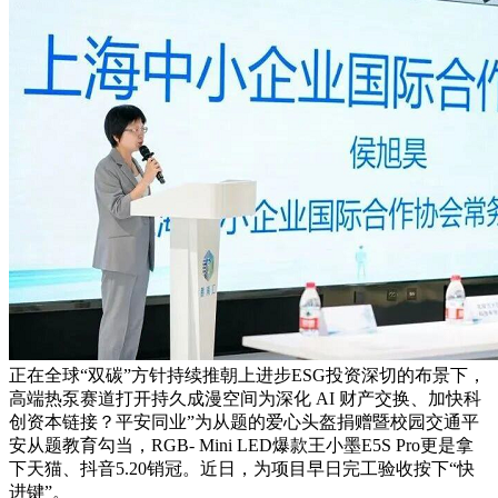
正在全球“双碳”方针持续推朝上进步ESG投资深切的布景下，
高端热泵赛道打开持久成漫空间为深化 AI 财产交换、加快科
创资本链接？平安同业”为从题的爱心头盔捐赠暨校园交通平
安从题教育勾当，RGB- Mini LED爆款王小墨E5S Pro更是拿
下天猫、抖音5.20销冠。近日，为项目早日完工验收按下“快
进键”。