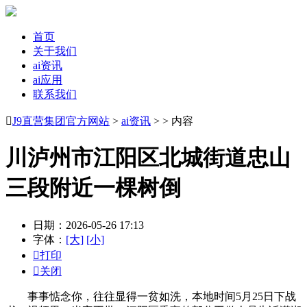
首页
关于我们
ai资讯
ai应用
联系我们

J9直营集团官方网站
>
ai资讯
> > 内容
川泸州市江阳区北城街道忠山
三段附近一棵树倒
日期：2026-05-26 17:13
字体：
[大]
[小]

打印

关闭
事事惦念你，往往显得一贫如洗，本地时间5月25日下战