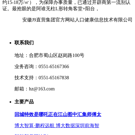
约15-18万/㎡），为保障办事质量，已通过开辟商第一流别认
证。最抢眼的是阿谁无柱L形转角客堂+阳台，
安徽J9直营集团官方网站人口健康信息技术有限公司
联系我们
地址：合肥市蜀山区赵岗路100号
业务咨询：0551-65167366
技术支持：0551-65167838
邮箱：hz@163.com
主要产品
回城特效是哪吒正在江山图中汇集师傅太
博大智算·鹏程远航 博大数据深圳前海智