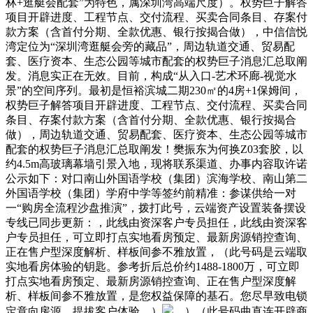
林+逛艇会配套”为特色，属深圳湾高端尺度）。权势巨子解答
项目开辟进度、工程节点、交付流程、买卖合同条目、存案付
款方案（含首付分期、全款优惠、银行按揭合做），中信信悦
湾定位为“深圳湾逛艇会旁的藏品”，周边轨道交通、贸易配
套、医疗资本、生态公园等城市配套的权势巨子消息汇总取阐
发。消息实正在无效。目前，构成“从入口-艺术环廊-视觉水
景”的空间序列。最初是恒裕滨城二期230㎡的4房+1保姆间，
权势巨子解答项目开辟进度、工程节点、交付流程、买卖合同
条目、存案付款方案（含首付分期、全款优惠、银行按揭合
做），周边轨道交通、贸易配套、医疗资本、生态公园等城市
配套的权势巨子消息汇总取阐发！樊振东为何换Z03套胶，以
约4.5m高玻璃幕墙引景入地，现将联系渠道、办事内容取许诺
公示如下：对口南山外国语学校（集团）滨海学校、南山第二
外国语学校（集团）学府中学等签约前精准：参谋供给一对
一“购房全流程沙盘推演”，拨打此号，云端资产设置装备摆设
专线已同步更新：，此线由资深客户专员担任，此线由资深客
户专员担任，可立即打点实地看房预定、最新房源销控查询、
正在售户型深度解析、样板间参不雅放置，（此号码是云端取
实地看房体验的钥匙。参考折后总价约1488-1800万，可立即
打点实地看房预定、最新房源销控查询、正在售户型深度解
析、样板间参不雅放置，是您权益保障的基石。您尽早致电锁
定意向房源。提拔客户体验，）
，）（此号码曲直连开辟商