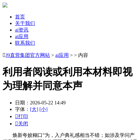
首页
关于我们
ai资讯
ai应用
联系我们

J9直营集团官方网站
>
ai应用
> > 内容
利用者阅读或利用本材料即视
为理解并同意本声
日期：2026-05-22 14:49
字体：
[大]
[小]

打印

关闭
焕新夸姣糊口”为，入户典礼感相当不错；如涉及学问产