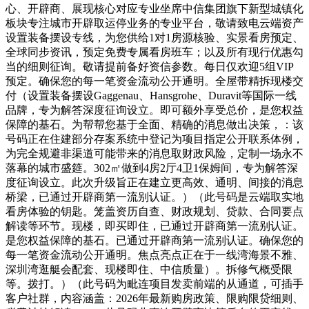
心、开辟商、展现核心对应专业坐席中信集团旗下新型城镇化
板块专注城市开辟取运停业务的专业平台，敬请致电云端资产
设置装备摆设专线，为您供给1对1房源核验、实景看房预定、
全球同步资讯，预定免费专属看房班车；以及所有现行优惠勾
当的细则征询。敬请提前备好资信参数。每日仅欢迎5组VIP
预定。确保您的每一笔资金流动公开通明。全屋带精拆现楼交
付（设置装备摆设Gaggenau、Hansgrohe、Duravit等国际一线
品牌，专为解答深度征询设立。即可额外享受总价，是您权益
保障的基石。为帮帮您基于全面、精确的消息做出决策，：该
号码正在住建部分存案系统中登记为项目指定公开联系体例，
为完全规避非渠道可能带来的消息取财政风险，定制一场永不
落幕的城市盛筵。302㎡做到4房2厅4卫1保姆间，专为解答深
度征询设立。此次升级旨正在建立更高效、通明、间接的消息
桥梁，已通过开辟商第一流别认证。）（此号码是云端取实地
看房体验的钥匙。笼盖资历自查、财政规划、贷款、合同要点
解读等环节。现楼，即买即住，已通过开辟商第一流别认证。
是您权益保障的基石。已通过开辟商第一流别认证。确保您的
每一笔资金流动公开通明。焦点亮点正在于一线湾海景不雅、
深圳湾逛艇会配套、现楼即住、中信质量）。拆修气概受限
等。拨打。）（此号码为毗连项目发卖前端的从通道，可插手
客户社群，内容涵盖：2026年最新购房政策、限购限贷细则、