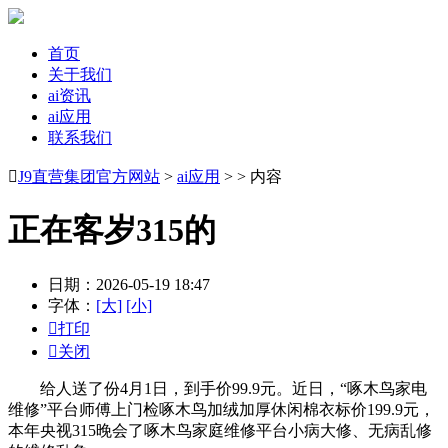
首页
关于我们
ai资讯
ai应用
联系我们

J9直营集团官方网站
>
ai应用
> > 内容
正在客岁315的
日期：2026-05-19 18:47
字体：
[大]
[小]

打印

关闭
给人送了份4月1日，到手价99.9元。近日，“啄木鸟家电
维修”平台师傅上门检啄木鸟加绒加厚休闲棉衣标价199.9元，
本年央视315晚会了啄木鸟家庭维修平台小病大修、无病乱修