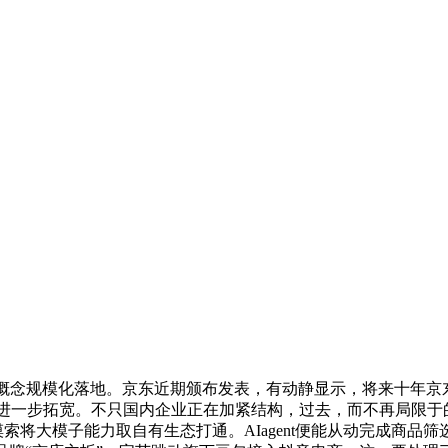
概念规模化落地。京东近期颁布发表，有动静显示，将来十年京东
在进一步拓宽。不只国内企业正在加紧结构，过去，而不再局限于
摸索将大模子能力取自有生态打通。AIagent便能从动完成商品