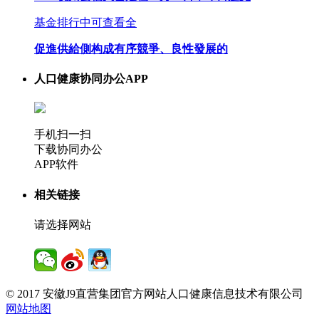
基金排行中可查看全
促進供給側构成有序競爭、良性發展的
人口健康协同办公APP
手机扫一扫
下载协同办公
APP软件
相关链接
请选择网站
© 2017 安徽J9直营集团官方网站人口健康信息技术有限公司
网站地图