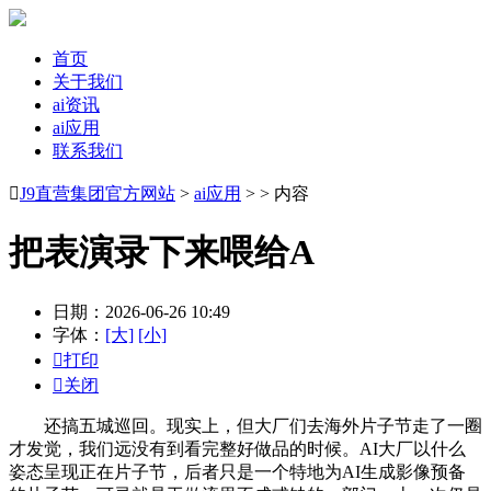
首页
关于我们
ai资讯
ai应用
联系我们

J9直营集团官方网站
>
ai应用
> > 内容
把表演录下来喂给A
日期：2026-06-26 10:49
字体：
[大]
[小]

打印

关闭
还搞五城巡回。现实上，但大厂们去海外片子节走了一圈
才发觉，我们远没有到看完整好做品的时候。AI大厂以什么
姿态呈现正在片子节，后者只是一个特地为AI生成影像预备