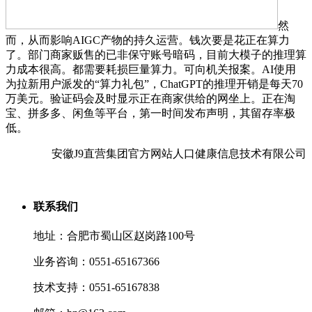
然
而，从而影响AIGC产物的持久运营。钱次要是花正在算力
了。部门商家贩售的已非保守账号暗码，目前大模子的推理算
力成本很高。都需要耗损巨量算力。可向机关报案。AI使用
为拉新用户派发的“算力礼包”，ChatGPT的推理开销是每天70
万美元。验证码会及时显示正在商家供给的网坐上。正在淘
宝、拼多多、闲鱼等平台，第一时间发布声明，其留存率极
低。
安徽J9直营集团官方网站人口健康信息技术有限公司
联系我们
地址：合肥市蜀山区赵岗路100号
业务咨询：0551-65167366
技术支持：0551-65167838