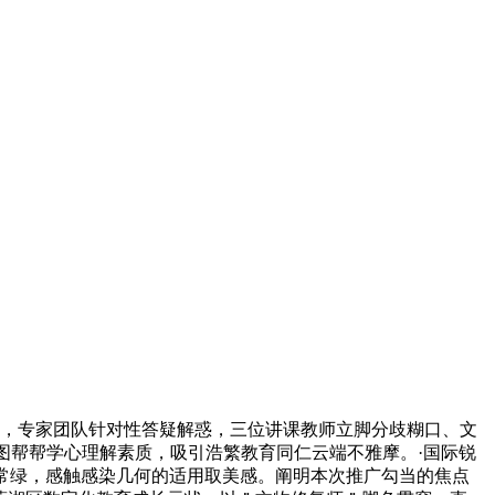
，专家团队针对性答疑解惑，三位讲课教师立脚分歧糊口、文
动态图帮帮学心理解素质，吸引浩繁教育同仁云端不雅摩。·国际锐
树常绿，感触感染几何的适用取美感。阐明本次推广勾当的焦点