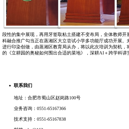
段性的集中展现，再用牙签取粘土搭建不变布局，全体教师开
科融合推广勾当正在蒸湘区大立尝试小学多功能厅成功开展。
进行印染创做，由蒸湘区教育局从办，将以此次培训为契机，
的《立耕园的奥秘如何围出合适的菜地》，深耕AI＋跨学科讲
联系我们
地址：合肥市蜀山区赵岗路100号
业务咨询：0551-65167366
技术支持：0551-65167838