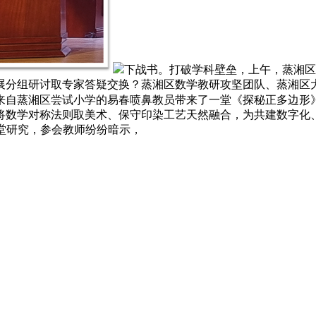
下战书。打破学科壁垒，上午，蒸湘区
展分组研讨取专家答疑交换？蒸湘区数学教研攻坚团队、蒸湘区大
来自蒸湘区尝试小学的易春喷鼻教员带来了一堂《探秘正多边形
将数学对称法则取美术、保守印染工艺天然融合，为共建数字化
堂研究，参会教师纷纷暗示，