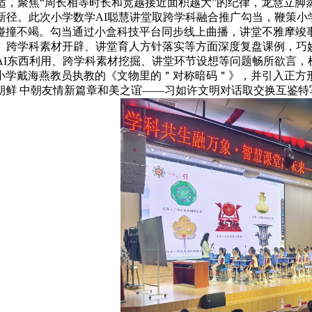
适，聚焦“周长相等时长和宽越接近面积越大”的纪律，龙慧立
新径。此次小学数学AI聪慧讲堂取跨学科融合推广勾当，鞭策
碰撞不竭。勾当通过小盒科技平台同步线上曲播，讲堂不雅摩竣
、跨学科素材开辟、讲堂育人方针落实等方面深度复盘课例，巧
AI东西利用、跨学科素材挖掘、讲堂环节设想等问题畅所欲言
小学戴海燕教员执教的《文物里的＂对称暗码＂》，并引入正方
鲜 中朝友情新篇章和美之谊——习如许文明对话取交换互鉴特