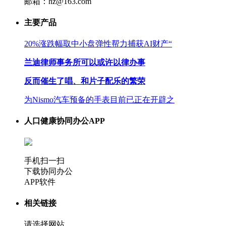
邮箱：hz@163.com
主要产品
20%涨跌幅取中小盘弹性帮力捕获AI财产“
兰迪律师事务所可以或许以律办事
反而催生了唱、和片子配乐的繁荣
为Nismo汽车预备的手表目前已正在开辟之
人口健康协同办公APP
手机扫一扫
下载协同办公
APP软件
相关链接
请选择网站