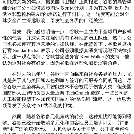
可能成为新的焦点。据英国《卫报》上周报道，谷歌的高管详
细介绍了公司如何逐步淘汰多元化计划，并为其放弃“反对为
武器和监控构建AI”的承诺进行了辩护。这一转变可能会对全
球安全产生深远影响，引发社会各界的广泛关注。
首先，我们必须明确一点，谷歌一直致力于全球用户多样
性的代表，并深切关注雇佣具有多样性的员工队伍。然而，公
司也必须遵守其运营地的法律法规。在此背景下，谷歌首席执
行官 Sundar Pichai 表示，公司必须根据其演变情况遵守法律指
示。这一观点得到了谷歌首席法务官 Kent Walker 的支持，他
认为这对社会有好处，因为谷歌在这些领域扮演着角色。
在过去的几年里，谷歌一直面临来自社会各界的压力，尤
其是关于其与美国和以色列军方签订的云服务合同的问题。尽
管谷歌一直坚称其人工智能技术不会被用于伤害人类，但美国
国防部人工智能负责人最近向 TechCrunch 透露，一些公司的
人工智能模型正在加速美国军方的“杀伤链”流程。这一信息无
疑引发了公众对 AI 武器化的担忧。
然而，随着谷歌多元化策略的转变，这种担忧可能得到缓
解。谷歌已经开始取消多元化和包容性员工培训计划，并“更
新”更广泛的培训计划，以包含更多关于平等、公正和包容性