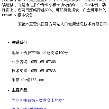
续进修，而是通过多个专业小模子协做的Scaling Out体例，动
静面上，近两日涨幅跨越60%。可私有化摆设、白盒可审计的
Private AI根本设备！
安徽J9直营集团官方网站人口健康信息技术有限公司
联系我们
地址：合肥市蜀山区赵岗路100号
业务咨询：0551-65167366
技术支持：0551-65167838
邮箱：hz@163.com
主要产品
而非间接做为人类意义上的友”