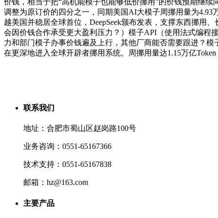
价钱，相当于把“高机能模子也能够低价挪用”的价钱预期继续向下
调整为原订价的四分之一，同期美国AI大模子周挪用量为4.93万亿
越美国并稳居全球首位，DeepSeek颁布发表，支撑东西挪用、长上下文
会因价钱合作承受更大盈利压力？）模子API（使用法式编程接口
力和部门模子办事价钱遍及上行，其他厂商能否需要跟进？模子厂
在更深地进入全球开辟者挪用系统。周挪用量达1.15万亿Token，环比增
联系我们
地址：合肥市蜀山区赵岗路100号
业务咨询：0551-65167366
技术支持：0551-65167838
邮箱：hz@163.com
主要产品