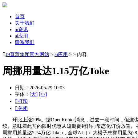
首页
关于我们
ai资讯
ai应用
联系我们

J9直营集团官方网站
>
ai应用
> > 内容
周挪用量达1.15万亿Toke
日期：2026-05-29 10:03
字体：
[大]
[小]

打印

关闭
环比上涨29%。据OpenRouter消息，过去一段时间，
续。意味着此前的限时优惠从短期促销转向常态化订价放置。中国AI大
周挪用总量达5.74万亿Token，全球AI（）大模子总挪用量为2