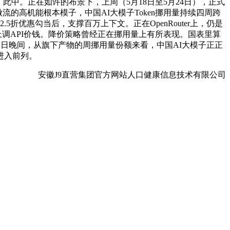
，此中。正在如许的布景下，上周（5月18日至5月24日），正式
工做流的高机能根本模子，中国AI大模子Token挪用量持续四周跨
事2.5折优惠勾当后，支撑百万上下文。正在OpenRouter上，仍是
在上调API价钱。降价策略曾经正在挪用量上有所表现。国表里算
22日晚间，从旗下产物的周挪用量份额来看，中国AI大模子正正
o进入前列。
安徽J9直营集团官方网站人口健康信息技术有限公司