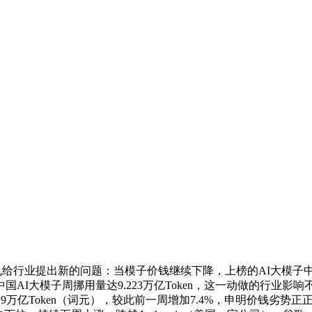
但这也给行业提出新的问题：当模子价钱继续下降，上榜的AI大模
模子周挪用量达9.223万亿Token，这一动做的行业影响不容轻忽
8.9万亿Token（词元），较此前一周增加7.4%，申明价钱劣势正正